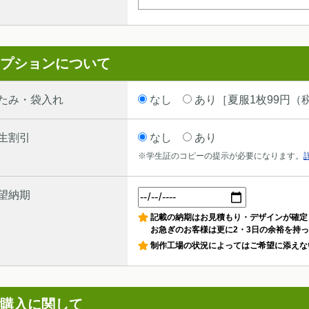
プションについて
たみ・袋入れ
なし
あり［夏服1枚99円（税
生割引
なし
あり
※学生証のコピーの提示が必要になります。
望納期
記載の納期はお見積もり・デザインが確定
お急ぎのお客様は更に2・3日の余裕を持
制作工場の状況によってはご希望に添えな
購入に関して