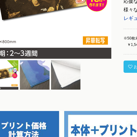
応援
様々
レギュ
※50枚
￥1,