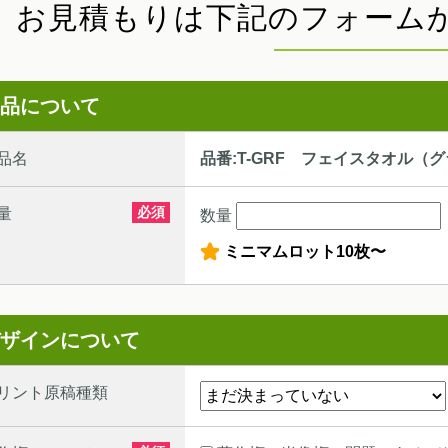
お見積もりは下記のフォーム
品について
品名
品番:T-GRF フェイスタオル（
必須
量
数量
ミニマムロット10枚〜
ザインについて
リント原稿種類