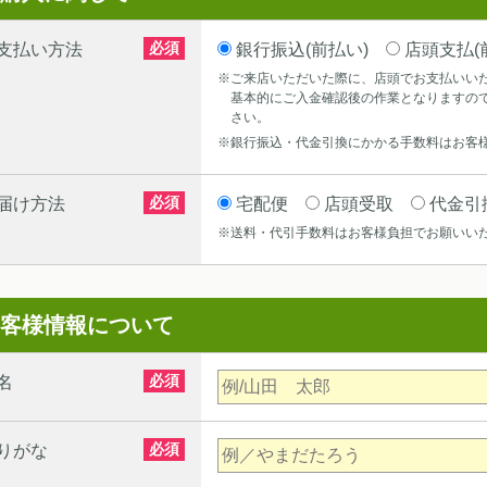
必須
支払い方法
銀行振込(前払い)
店頭支払(
※ご来店いただいた際に、店頭でお支払いい
基本的にご入金確認後の作業となりますの
さい。
※銀行振込・代金引換にかかる手数料はお客
必須
届け方法
宅配便
店頭受取
代金引
※送料・代引手数料はお客様負担でお願いい
客様情報について
必須
名
必須
りがな