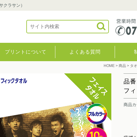
（サクラサン）
プリントについて
よくある質問
HOME
>
商品
>
タ
品番
フィ
商品カ