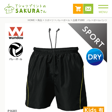
MENU
HOME
>
商品
>
スポーツ
>
バレーボール
>
品番:P1680 バレーボールパンツ