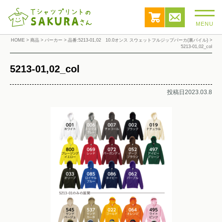
MENU
HOME
>
商品
>
パーカー
>
品番:5213-01,02 10.0オンス スウェットフルジップパーカ(裏パイル)
>
5213-01,02_col
5213-01,02_col
投稿日2023.03.8