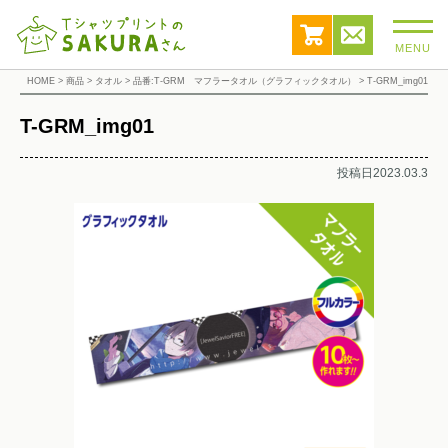
MENU
HOME
>
商品
>
タオル
>
品番:T-GRM マフラータオル（グラフィックタオル）
>
T-GRM_img01
T-GRM_img01
投稿日2023.03.3