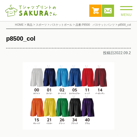
MENU
HOME
>
商品
>
スポーツ
>
バスケットボール
>
品番:P8500 バスケットパンツ
>
p8500_col
p8500_col
投稿日2022.09.2