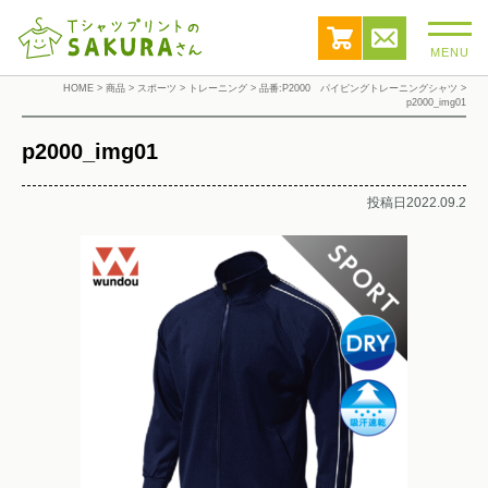
MENU
HOME
>
商品
>
スポーツ
>
トレーニング
>
品番:P2000 パイピングトレーニングシャツ
>
p2000_img01
p2000_img01
投稿日2022.09.2