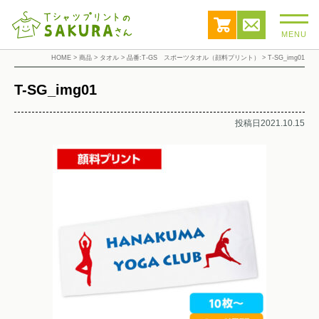
MENU
HOME
>
商品
>
タオル
>
品番:T-GS スポーツタオル（顔料プリント）
>
T-SG_img01
T-SG_img01
投稿日2021.10.15