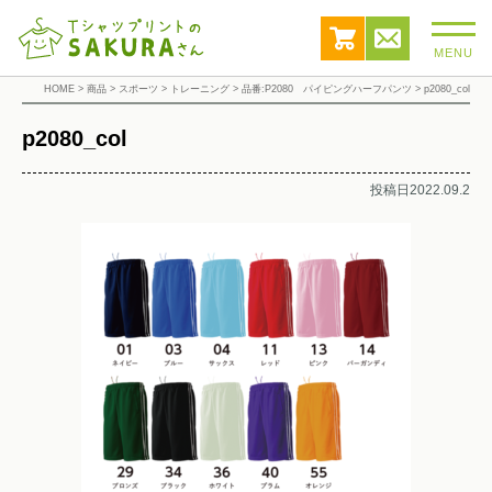
MENU
HOME
>
商品
>
スポーツ
>
トレーニング
>
品番:P2080 パイピングハーフパンツ
>
p2080_col
p2080_col
投稿日2022.09.2