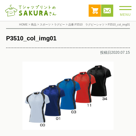
MENU
HOME
>
商品
>
スポーツ
>
ラグビー
>
品番:P3510 ラグビーシャツ
>
P3510_col_img01
P3510_col_img01
投稿日2020.07.15